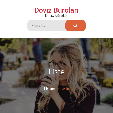
Skip
Döviz Büroları
to
Döviz Büroları
content
Search
for:
Liste
Home
Liste