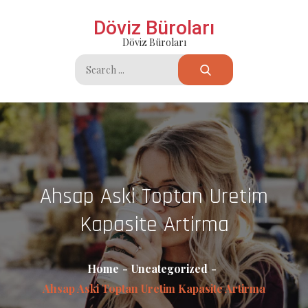
Skip
Döviz Büroları
to
Döviz Büroları
content
Search
for:
Ahsap Aski Toptan Uretim
Kapasite Artirma
Home
Uncategorized
Ahsap Aski Toptan Uretim Kapasite Artirma