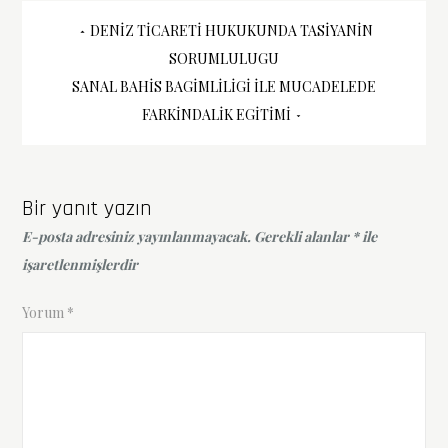
Yazı
DENIZ TICARETI HUKUKUNDA TASIYANIN
SORUMLULUGU
gezinmesi
SANAL BAHIS BAGIMLILIGI İLE MUCADELEDE
FARKINDALIK EGITIMI
Bir yanıt yazın
E-posta adresiniz yayınlanmayacak.
Gerekli alanlar
*
ile
işaretlenmişlerdir
Yorum
*