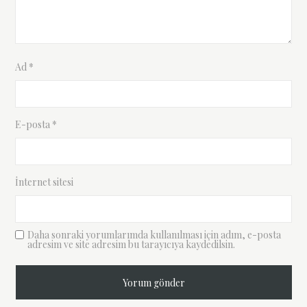
Ad
*
E-posta
*
İnternet sitesi
Daha sonraki yorumlarımda kullanılması için adım, e-posta
adresim ve site adresim bu tarayıcıya kaydedilsin.