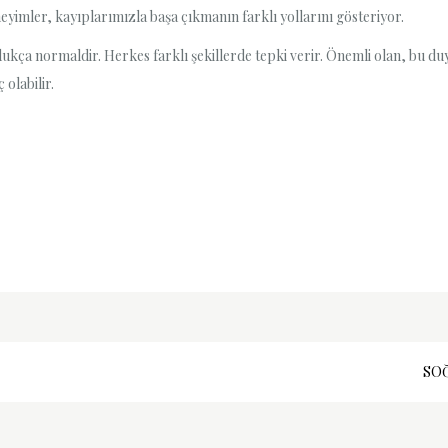
eneyimler, kayıplarımızla başa çıkmanın farklı yollarını gösteriyor.
ukça normaldir. Herkes farklı şekillerde tepki verir. Önemli olan, bu du
olabilir.
SOĞ