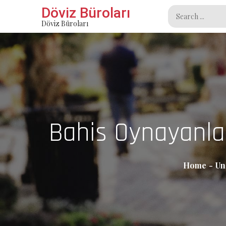
Skip
Döviz Büroları
Search
to
Döviz Büroları
for:
content
Bahis Oynayanlar
Home
Un