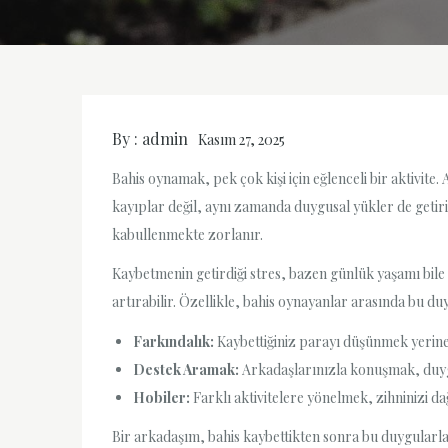
By :
admin
Kasım 27, 2025
Bahis oynamak, pek çok kişi için eğlenceli bir aktivit
kayıplar değil, aynı zamanda duygusal yükler de getirir.
kabullenmekte zorlanır.
Kaybetmenin getirdiği stres, bazen günlük yaşamı bile
artırabilir. Özellikle, bahis oynayanlar arasında bu du
Farkındalık:
Kaybettiğiniz parayı düşünmek yerine
Destek Aramak:
Arkadaşlarınızla konuşmak, duygul
Hobiler:
Farklı aktivitelere yönelmek, zihninizi dağ
Bir arkadaşım, bahis kaybettikten sonra bu duygularla 