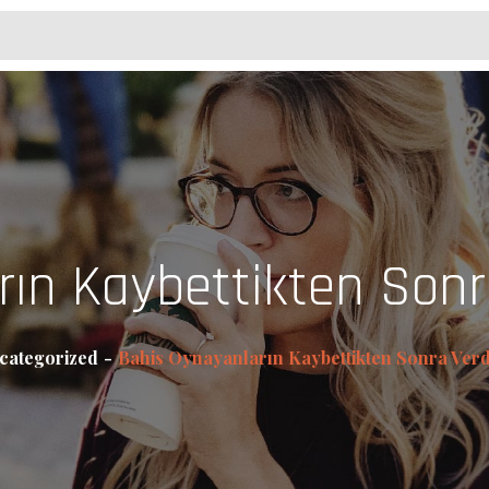
ın Kaybettikten Sonra
categorized
Bahis Oynayanların Kaybettikten Sonra Verdi