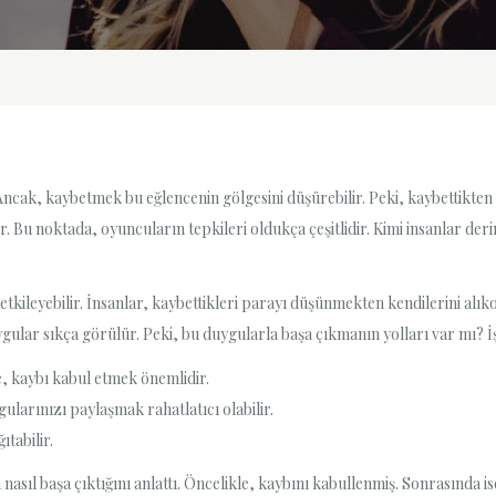
e. Ancak, kaybetmek bu eğlencenin gölgesini düşürebilir. Peki, kaybettikt
 Bu noktada, oyuncuların tepkileri oldukça çeşitlidir. Kimi insanlar derin 
 etkileyebilir. İnsanlar, kaybettikleri parayı düşünmekten kendilerini a
ygular sıkça görülür. Peki, bu duygularla başa çıkmanın yolları var mı? İş
, kaybı kabul etmek önemlidir.
arınızı paylaşmak rahatlatıcı olabilir.
ıtabilir.
nasıl başa çıktığını anlattı. Öncelikle, kaybını kabullenmiş. Sonrasında