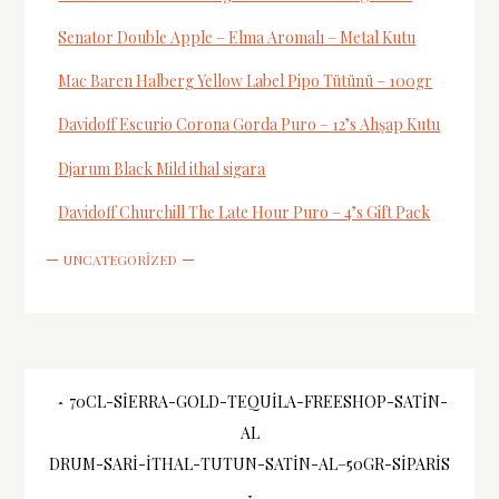
Senator Double Apple – Elma Aromalı – Metal Kutu
Mac Baren Halberg Yellow Label Pipo Tütünü – 100gr
Davidoff Escurio Corona Gorda Puro – 12’s Ahşap Kutu
Djarum Black Mild ithal sigara
Davidoff Churchill The Late Hour Puro – 4’s Gift Pack
UNCATEGORIZED
Yazı
70CL-SIERRA-GOLD-TEQUILA-FREESHOP-SATIN-
AL
gezinmesi
DRUM-SARI-ITHAL-TUTUN-SATIN-AL–50GR-SIPARIS