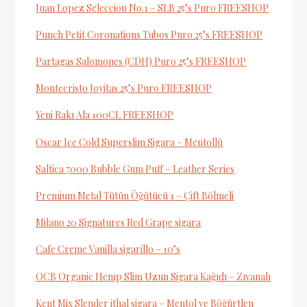
Juan Lopez Seleccion No.1 – SLB 25’s Puro FREESHOP
Punch Petit Coronations Tubos Puro 25’s FREESHOP
Partagas Salomones (CDH) Puro 25’s FREESHOP
Montecristo Joyitas 25’s Puro FREESHOP
Yeni Rakı Ala 100CL FREESHOP
Oscar Ice Cold Superslim Sigara – Mentollü
Saltica 7000 Bubble Gum Puff – Leather Series
Premium Metal Tütün Öğütücü 1 – Çift Bölmeli
Milano 20 Signatures Red Grape sigara
Cafe Creme Vanilla sigarillo – 10’s
OCB Organic Hemp Slim Uzun Sigara Kağıdı – Zıvanalı
Kent Mix Slender ithal sigara – Mentol ve Böğürtlen