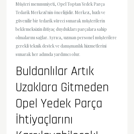
Müşteri memnuniyeti, Opel Toptan Yedek Parça
Tedarik Merkezi'nin önceliğidir. Merkez, hızlı ve
güvenilir bir tedarik süreci sunarak müşterilerin
beklemeksizin ihtiyaç duydukları parçalara sahip
olmalarını sağlar. Ayrıca, uzman personel müşterilere
gerekli teknik destek ve danışmanlık hizmetlerini
sunarak her adımda yardımcı olur.
Buldanlılar Artık
Uzaklara Gitmeden
Opel Yedek Parça
İhtiyaçlarını