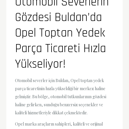
Otomobil Severlerin
Gözdesi Buldan’da
Opel Toptan Yedek
Parça Ticareti Hızla
Yükseliyor!
Otomobil severler için Buldan, Opel toptan yedek
parça ticaretinin hızla yükseldiği bir merkez haline
gelmiştir. Bu bölge, otomobil tutkunlarının gözdesi
haline gelirken, sunduğu benzersiz seçenekler ve
kaliteli hizmetleriyle dikkat çekmektedir.
Opel marka araçların sahipleri, kaliteli ve orijinal