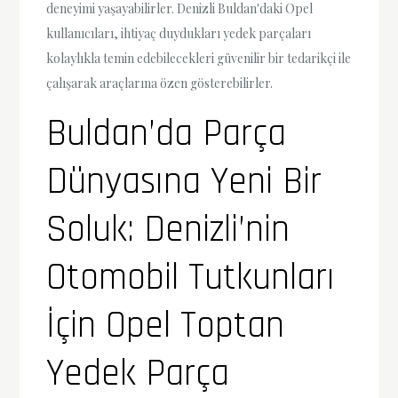
deneyimi yaşayabilirler. Denizli Buldan'daki Opel
kullanıcıları, ihtiyaç duydukları yedek parçaları
kolaylıkla temin edebilecekleri güvenilir bir tedarikçi ile
çalışarak araçlarına özen gösterebilirler.
Buldan’da Parça
Dünyasına Yeni Bir
Soluk: Denizli’nin
Otomobil Tutkunları
İçin Opel Toptan
Yedek Parça