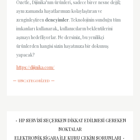
Özetle, Dijinika’nın ürünleri, sadece birer nesne değil;
aynı zamanda hayatlarımızı kolaylaştıran ve
zenginleştiren
deneyimler
. Teknolojinin sunduğu tüm
imkanları kullanarak, kullanıcıların beklentilerini
aşmayı hedefliyorlar. Ne dersiniz, bu yenilikçi
ürünlerden hangisi sizin hayatınıza bir dokunuş
yapacak?
https://dijinika.com/
UNCATEGORIZED
Yazı
HP SERVISI SEÇERKEN DIKKAT EDILMESI GEREKEN
NOKTALAR
ELEKTRONIK SIGARA ILE KURU ÇEKIM SORUNLARI