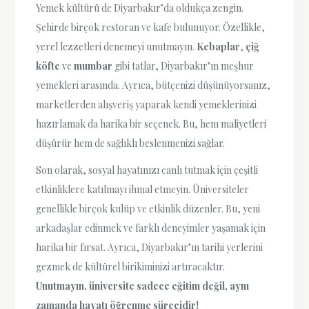
Yemek kültürü de Diyarbakır’da oldukça zengin.
Şehirde birçok restoran ve kafe bulunuyor. Özellikle,
yerel lezzetleri denemeyi unutmayın.
Kebaplar
,
çiğ
köfte
ve
mumbar
gibi tatlar, Diyarbakır’ın meşhur
yemekleri arasında. Ayrıca, bütçenizi düşünüyorsanız,
marketlerden alışveriş yaparak kendi yemeklerinizi
hazırlamak da harika bir seçenek. Bu, hem maliyetleri
düşürür hem de sağlıklı beslenmenizi sağlar.
Son olarak, sosyal hayatınızı canlı tutmak için çeşitli
etkinliklere katılmayı ihmal etmeyin. Üniversiteler
genellikle birçok kulüp ve etkinlik düzenler. Bu, yeni
arkadaşlar edinmek ve farklı deneyimler yaşamak için
harika bir fırsat. Ayrıca, Diyarbakır’ın tarihi yerlerini
gezmek de kültürel birikiminizi artıracaktır.
Unutmayın, üniversite sadece eğitim değil, aynı
zamanda hayatı öğrenme sürecidir!