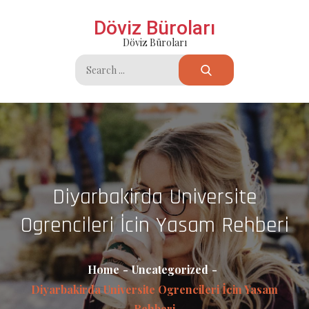
Skip
Döviz Büroları
to
Döviz Büroları
content
Search
for:
Diyarbakirda Universite
Ogrencileri İcin Yasam Rehberi
Home
Uncategorized
Diyarbakirda Universite Ogrencileri İcin Yasam
Rehberi