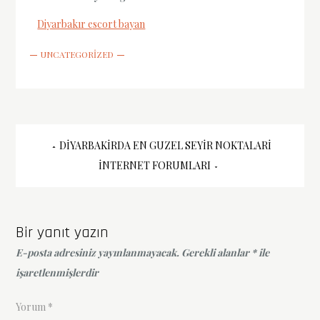
Diyarbakır escort bayan
UNCATEGORIZED
Yazı
DIYARBAKIRDA EN GUZEL SEYIR NOKTALARI
INTERNET FORUMLARI
gezinmesi
Bir yanıt yazın
E-posta adresiniz yayınlanmayacak.
Gerekli alanlar
*
ile
işaretlenmişlerdir
Yorum
*