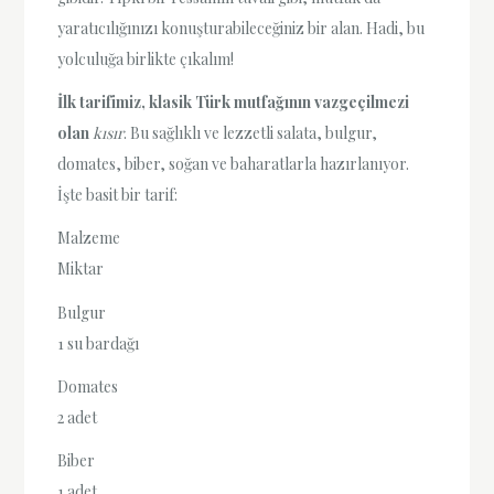
yaratıcılığınızı konuşturabileceğiniz bir alan. Hadi, bu
yolculuğa birlikte çıkalım!
İlk tarifimiz, klasik Türk mutfağının vazgeçilmezi
olan
kısır
. Bu sağlıklı ve lezzetli salata, bulgur,
domates, biber, soğan ve baharatlarla hazırlanıyor.
İşte basit bir tarif:
Malzeme
Miktar
Bulgur
1 su bardağı
Domates
2 adet
Biber
1 adet