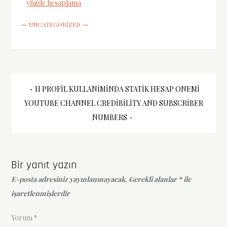
yüzde hesaplama
UNCATEGORIZED
Yazı
H PROFIL KULLANIMINDA STATIK HESAP ONEMI
YOUTUBE CHANNEL CREDIBILITY AND SUBSCRIBER
gezinmesi
NUMBERS
Bir yanıt yazın
E-posta adresiniz yayınlanmayacak.
Gerekli alanlar
*
ile
işaretlenmişlerdir
Yorum
*