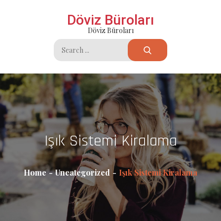
Skip
Döviz Büroları
to
Döviz Büroları
content
Search
for:
Işık Sistemi Kiralama
Home
Uncategorized
Işık Sistemi Kiralama