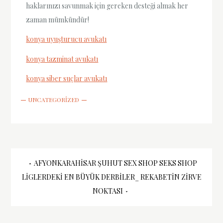
haklarınızı savunmak için gereken desteği almak her
zaman mümkündür!
konya uyuşturucu avukatı
konya tazminat avukatı
konya siber suçlar avukatı
UNCATEGORIZED
Yazı
AFYONKARAHISAR ŞUHUT SEX SHOP SEKS SHOP
LIGLERDEKI EN BÜYÜK DERBILER_ REKABETIN ZIRVE
gezinmesi
NOKTASI