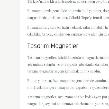
Türkiye’nin farklı şehirlerinden, köylerinden veya tur
Bu magnetlerde genellikle bölgenin ünlü yapıları, doğa
magnetlerde peri bacaları, Göbekli Tepe’yi temsil eden
Bu magnetler, hem bir hatıra olarak satın alınabilir hem
edilebilir. Ayrıca, koleksiyon yapmayı sevenler için de 
Tasarım Magnetler
Tasarım magnetler, küçük buzdolabı magnetlerinin fark
görünüme sahiptir ve ev veya ofis gibi alanlarda dekorat
tarzına uygun bir seçenek bulmak mümkün olur.
Bunun yanı sıra, özel magnet seçenekleri de sunulmaktad
fotoğraflarını içeren magnetler yapabilir veya isimlerin
Tasarım magnetler, aynı zamanda bir koleksiyon parçası
magnetler, seyahat anılarınızı hatırlatmanın yanı sır