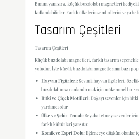
Bunun yanı sıra, küçük buzdolabı magnetleri hediyelik e
kullanılabilirler. Farklı ülkelerin sembollerini veya be
Tasarım Çeşitleri
Tasarım Çeşitleri
Küçük buzdolabı magnetleri, farklı tasarım seçenekleri 
yoludur. İşte küçük buzdolabı magnetlerinin bazı popü
Hayvan Figürleri:
Sevimli hayvan figürleri, özelli
buzdolabınızı canlandırmak için mükemmel bir seç
Bitki ve Çiçek Motifleri:
Doğayı sevenler için bitk
yardımcı olur.
Ülke ve Şehir Temalı:
Seyahat etmeyi sevenler için 
farklı kültürleri yansıtır.
Komik ve Espri Dolu:
Eğlenceye düşkün olanlar iç