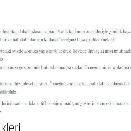
lmaktan daha fazlasını sunar. Pratik kullanım örnekleriyle günlük hayatını
tlar ve hatırlatıcılar için kullanabileceğiniz bazı pratik örnekler:
stenizi buzdolabınıza yapıştırabilirsiniz. Böylece ihtiyaçlarınızı unutmad
iz.
ıcılarınızı göz önünde bulundurmanızı sağlar. Örneğin, bir iş toplantısı
rinizi düzenleyebilirsiniz. Örneğin, spora gitme hatırlatıcısı olarak bir m
ilirsiniz.
erinin sadece dekoratif bir obje olmadığını gösterir. Hem evde hem de o
z.
kleri