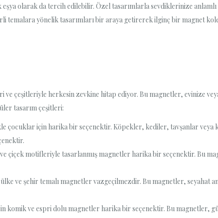
şya olarak da tercih edilebilir. Özel tasarımlarla sevdiklerinize anlamlı 
lirli temalara yönelik tasarımları bir araya getirerek ilginç bir magnet kol
ve çeşitleriyle herkesin zevkine hitap ediyor. Bu magnetler, evinize veya
ler tasarım çeşitleri:
kle çocuklar için harika bir seçenektir. Köpekler, kediler, tavşanlar veya 
enektir.
i ve çiçek motifleriyle tasarlanmış magnetler harika bir seçenektir. Bu 
ülke ve şehir temalı magnetler vazgeçilmezdir. Bu magnetler, seyahat anıl
in komik ve espri dolu magnetler harika bir seçenektir. Bu magnetler, 