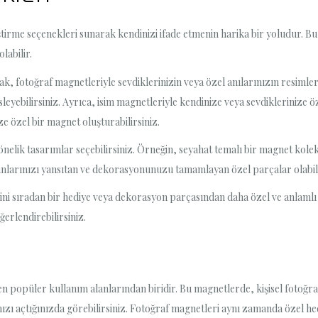
ştirme seçenekleri sunarak kendinizi ifade etmenin harika bir yoludur. B
labilir.
k, fotoğraf magnetleriyle sevdiklerinizin veya özel anılarınızın resimlerin
eyebilirsiniz. Ayrıca, isim magnetleriyle kendinize veya sevdiklerinize öze
 özel bir magnet oluşturabilirsiniz.
önelik tasarımlar seçebilirsiniz. Örneğin, seyahat temalı bir magnet kole
 alanlarınızı yansıtan ve dekorasyonunuzu tamamlayan özel parçalar olabili
i sıradan bir hediye veya dekorasyon parçasından daha özel ve anlamlı ha
erlendirebilirsiniz.
n popüler kullanım alanlarından biridir. Bu magnetlerde, kişisel fotoğ
ızı açtığınızda görebilirsiniz. Fotoğraf magnetleri aynı zamanda özel hed