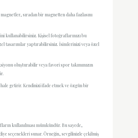
u magnetler, sıradan bir magnetten daha fazlasını
i kullanabilirsiniz. Kişisel fotoğraflarınızı bu
l tasarımlar yaptırabilirsiniz. İsimlerinizi veya özel
ksiyonu oluşturabilir veya favori spor takımınızın
r.
le getirir. Kendinizi ifade etmek ve özgün bir
rafların kullanılması mümkündür. Bu sayede,
iye seçenekleri sunar. Örneğin, sevgilinizle çekilmiş