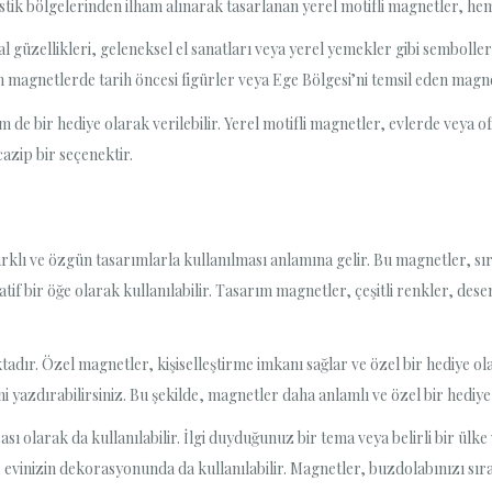
istik bölgelerinden ilham alınarak tasarlanan yerel motifli magnetler, he
l güzellikleri, geleneksel el sanatları veya yerel yemekler gibi sembolle
 magnetlerde tarih öncesi figürler veya Ege Bölgesi’ni temsil eden magnetl
 de bir hediye olarak verilebilir. Yerel motifli magnetler, evlerde veya o
cazip bir seçenektir.
lı ve özgün tasarımlarla kullanılması anlamına gelir. Bu magnetler, sır
if bir öğe olarak kullanılabilir. Tasarım magnetler, çeşitli renkler, desen
ır. Özel magnetler, kişiselleştirme imkanı sağlar ve özel bir hediye olar
i yazdırabilirsiniz. Bu şekilde, magnetler daha anlamlı ve özel bir hediye 
 olarak da kullanılabilir. İlgi duyduğunuz bir tema veya belirli bir ülke
a, evinizin dekorasyonunda da kullanılabilir. Magnetler, buzdolabınızı s