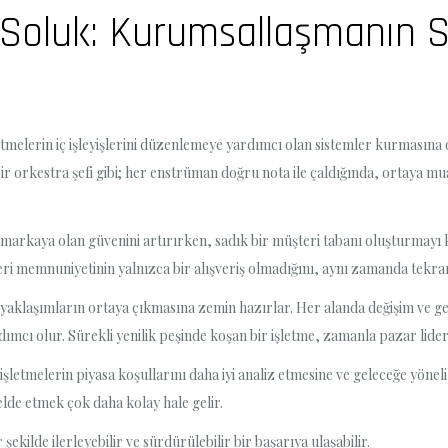
r Soluk: Kurumsallaşmanın 
melerin iç işleyişlerini düzenlemeye yardımcı olan sistemler kurmasına o
bir orkestra şefi gibi; her enstrüman doğru nota ile çaldığında, ortaya m
rkaya olan güvenini artırırken, sadık bir müşteri tabanı oluşturmayı kol
ri memnuniyetinin yalnızca bir alışveriş olmadığını, aynı zamanda tekrar
yaklaşımların ortaya çıkmasına zemin hazırlar. Her alanda değişim ve gel
mcı olur. Sürekli yenilik peşinde koşan bir işletme, zamanla pazar lideri 
letmelerin piyasa koşullarını daha iyi analiz etmesine ve geleceğe yönelik 
elde etmek çok daha kolay hale gelir.
ekilde ilerleyebilir ve sürdürülebilir bir başarıya ulaşabilir.