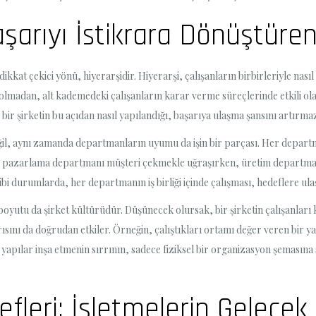
şarıyı İstikrara Dönüştüren
dikkat çekici yönü, hiyerarşidir. Hiyerarşi, çalışanların birbirleriyle nası
ı olmadan, alt kademedeki çalışanların karar verme süreçlerinde etkili ol
de bir şirketin bu açıdan nasıl yapılandığı, başarıya ulaşma şansını artırm
değil, aynı zamanda departmanların uyumu da işin bir parçası. Her depart
in, pazarlama departmanı müşteri çekmekle uğraşırken, üretim departmanı
gibi durumlarda, her departmanın iş birliği içinde çalışması, hedeflere ulaş
boyutu da şirket kültürüdür. Düşünecek olursak, bir şirketin çalışanları 
rısını da doğrudan etkiler. Örneğin, çalıştıkları ortamı değer veren bir yap
pılar inşa etmenin sırrının, sadece fiziksel bir organizasyon şemasına s
leri: İşletmelerin Gelecek