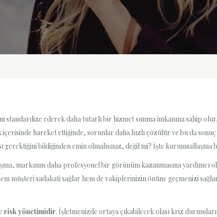
rini standardize ederek daha tutarlı bir hizmet sunma imkanına sahip olur
ik içerisinde hareket ettiğinde, sorunlar daha hızlı çözülür ve bu da sonu
sı gerektiğini bildiğinden emin olmalısınız, değil mi? İşte kurumsallaşma 
şma, markanın daha profesyonel bir görünüm kazanmasına yardımcı olur. 
em müşteri sadakati sağlar hem de rakiplerinizin önüne geçmenizi sağlar.
se
risk yönetimidir
. İşletmenizde ortaya çıkabilecek olası kriz durumları