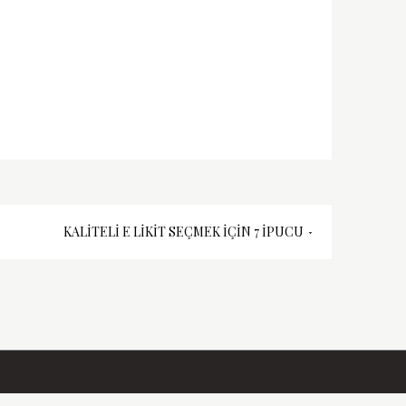
KALITELI E LIKIT SEÇMEK İÇIN 7 İPUCU