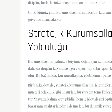
disiplin, hedeflerinize ulaşmanın anahtarını sunar.
Gördüğünüz gibi, kurumsallaşma, sadece bir kavram deği
güvence altına alabilir.
Stratejik Kurumsall
Yolculuğu
Kurumsallaşma, yalnızca büyüme değil, aynı zamanda sü
daha öz disiplin kazanması gerekiyor. Tıpkı bir spor ta
olur. Bu bağlamda, kurumsallaşma, işletmenin operasyo
Bir başka deyişle, stratejik kurumsallaşma, işletmeler
müşteri odaklılık gibi unsurlar, bu sürecin temel bileşe
tür “hayatta kalma kiti” gibidir; hem iç işleyişlerini 
başarının anahtarlarıdır. İşletmeler, bu dinamik süreç 