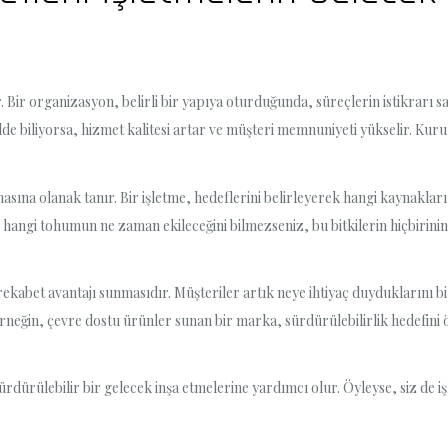
. Bir organizasyon, belirli bir yapıya oturduğunda, süreçlerin istikrarı 
ilde biliyorsa, hizmet kalitesi artar ve müşteri memnuniyeti yükselir. Kurum
ına olanak tanır. Bir işletme, hedeflerini belirleyerek hangi kaynakları 
r hangi tohumun ne zaman ekileceğini bilmezseniz, bu bitkilerin hiçbirin
abet avantajı sunmasıdır. Müşteriler artık neye ihtiyaç duyduklarını bili
neğin, çevre dostu ürünler sunan bir marka, sürdürülebilirlik hedefini önce
rdürülebilir bir gelecek inşa etmelerine yardımcı olur. Öyleyse, siz de i