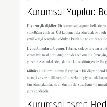
Kurumsal Yapılar: Ba
Hiyerarşik İlişkiler
: Bir kurumsal yapının belki de en 
yönettiğini gösterir. Üst kademedeki yöneticilere bağl
yenilikçiliği açısından oldukça kritik bir nokta. Sizce 
Departmanların Uyumu
: Tabii ki, sadece hiyerarşi 
stratejiyle nasıl örtüştüğü son derece önemli. Örneğ
gerekir. Aksi takdirde, işler bir kaosa dönüşebilir. Bu 
Kültürel Etkiler
: Kurumsal yapıların bir diğer önemli 
tatmini ve verimlilik artar. bu, şirketin piyasadaki başa
Buradan çıkarılacak en önemli ders, sağlam kurumsal ya
gerektirdiğidir.
Kurumsallaşma Hedef