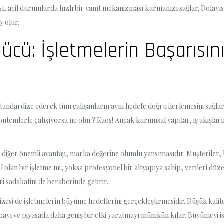
ı, acil durumlarda hızlı bir yanıt mekanizması kurmanızı sağlar. Dolayıs
 olur.
ü: İşletmelerin Başarısının
tandardize ederek tüm çalışanların aynı hedefe doğru ilerlemesini sağla
yöntemlerle çalışıyorsa ne olur? Kaos! Ancak kurumsal yapılar, iş akışlar
iğer önemli avantajı, marka değerine olumlu yansımasıdır. Müşteriler, 
lan bir işletme mi, yoksa profesyonel bir altyapıya sahip, verileri düzenl
 sadakatini de beraberinde getirir.
si de işletmelerin büyüme hedeflerini gerçekleştirmesidir. Düşük kalitel
mayı ve piyasada daha geniş bir etki yaratmayı mümkün kılar. Büyümeyi i