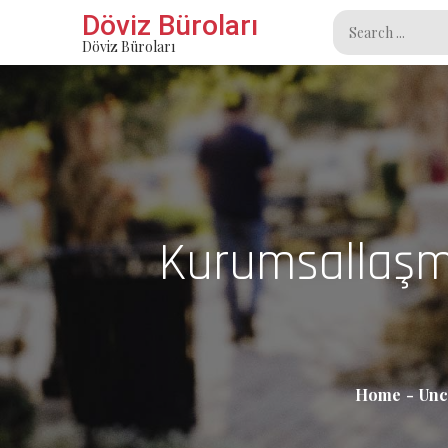
Skip
Döviz Büroları
Search
to
Döviz Büroları
for:
content
Kurumsallaşma
Home
Unc