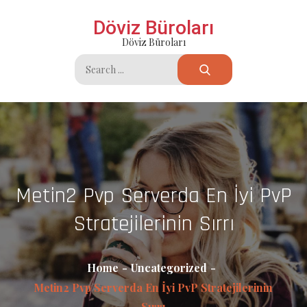
Skip
Döviz Büroları
to
Döviz Büroları
content
Search
for:
Metin2 Pvp Serverda En İyi PvP
Stratejilerinin Sırrı
Home
Uncategorized
Metin2 Pvp Serverda En İyi PvP Stratejilerinin
Sırrı