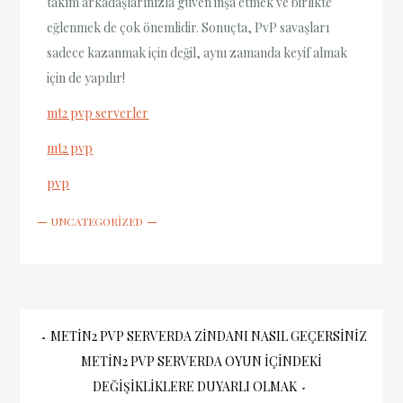
takım arkadaşlarınızla güven inşa etmek ve birlikte
eğlenmek de çok önemlidir. Sonuçta, PvP savaşları
sadece kazanmak için değil, aynı zamanda keyif almak
için de yapılır!
mt2 pvp serverler
mt2 pvp
pvp
UNCATEGORIZED
Yazı
METIN2 PVP SERVERDA ZINDANI NASIL GEÇERSINIZ
METIN2 PVP SERVERDA OYUN İÇINDEKI
gezinmesi
DEĞIŞIKLIKLERE DUYARLI OLMAK