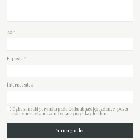
Ad
*
E-posta
*
İnternet sitesi
Daha sonraki yorumlarımda kullanılması için adım, e-posta
adresim ve site adresim bu tarayıcıya kaydedilsin.