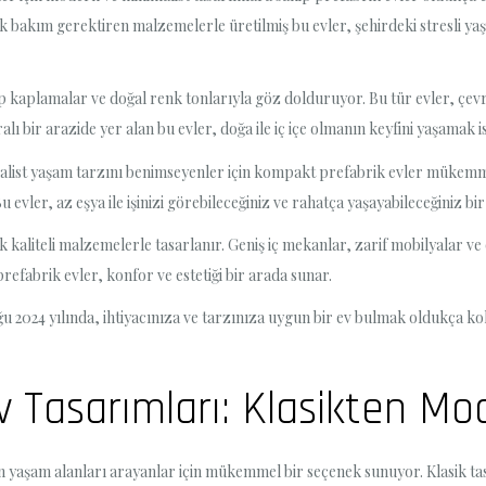
 bakım gerektiren malzemelerle üretilmiş bu evler, şehirdeki stresli yaş
şap kaplamalar ve doğal renk tonlarıyla göz dolduruyor. Bu tür evler, ç
lı bir arazide yer alan bu evler, doğa ile iç içe olmanın keyfini yaşamak
st yaşam tarzını benimseyenler için kompakt prefabrik evler mükemmel b
evler, az eşya ile işinizi görebileceğiniz ve rahatça yaşayabileceğiniz bi
kaliteli malzemelerle tasarlanır. Geniş iç mekanlar, zarif mobilyalar ve ö
prefabrik evler, konfor ve estetiği bir arada sunar.
024 yılında, ihtiyacınıza ve tarzınıza uygun bir ev bulmak oldukça kolay
Ev Tasarımları: Klasikten M
n yaşam alanları arayanlar için mükemmel bir seçenek sunuyor. Klasik ta