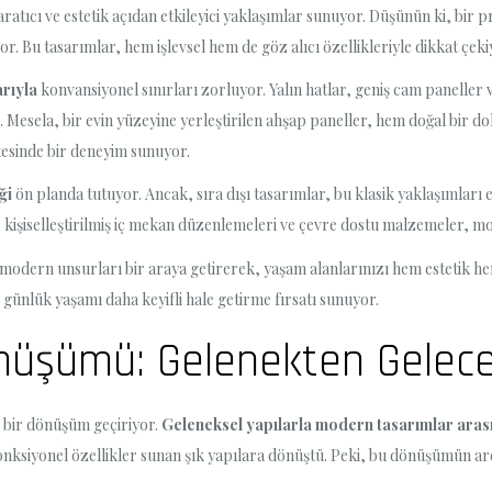
ıcı ve estetik açıdan etkileyici yaklaşımlar sunuyor. Düşünün ki, bir pre
or. Bu tasarımlar, hem işlevsel hem de göz alıcı özellikleriyle dikkat çeki
arıyla
konvansiyonel sınırları zorluyor. Yalın hatlar, geniş cam paneller 
esela, bir evin yüzeyine yerleştirilen ahşap paneller, hem doğal bir 
ötesinde bir deneyim sunuyor.
ği
ön planda tutuyor. Ancak, sıra dışı tasarımlar, bu klasik yaklaşımları es
 kişiselleştirilmiş iç mekan düzenlemeleri ve çevre dostu malzemeler, mo
odern unsurları bir araya getirerek, yaşam alanlarınızı hem estetik hem
 günlük yaşamı daha keyifli hale getirme fırsatı sunuyor.
önüşümü: Gelenekten Gelece
i bir dönüşüm geçiriyor.
Geleneksel yapılarla modern tasarımlar aras
onksiyonel özellikler sunan şık yapılara dönüştü. Peki, bu dönüşümün ard