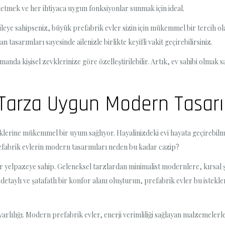
şletmek ve her ihtiyaca uygun fonksiyonlar sunmak için ideal.
aileye sahipseniz, büyük prefabrik evler sizin için mükemmel bir tercih ola
n tasarımları sayesinde ailenizle birlikte keyifli vakit geçirebilirsiniz.
nda kişisel zevklerinize göre özelleştirilebilir. Artık, ev sahibi olmak sa
r Tarza Uygun Modern Tasar
lerine mükemmel bir uyum sağlıyor. Hayalinizdeki evi hayata geçirebilme
 prefabrik evlerin modern tasarımları neden bu kadar cazip?
r yelpazeye sahip. Geleneksel tarzlardan minimalist modernlere, kırsal
a detaylı ve şatafatlı bir konfor alanı oluşturun, prefabrik evler bu istekle
arlılığı. Modern prefabrik evler, enerji verimliliği sağlayan malzemeler