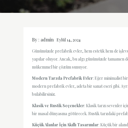
By :
admin
Eylül 14, 2024
Günümüzde prefabrik evler, hem estetik hem de işlevsel
yapılar oluyor. Ancak, bu algı günümüzde tamamen değ
mükemmel bir çözüm sunuyor.
Modern Tarzda Prefabrik Evler
: Eğer minimalist bi
modern prefabrik evler, adeta bir sanat eseri gibi. Ay
bulabilirsiniz.
Klasik ve Rustik Seçenekler
: Klasik tarzı sevenler i
bir masal dünyasına götürecek. Rustik tarzdaki prefabri
Küçük Alanlar İçin Akıllı Tasarımlar
: Küçük bir alan