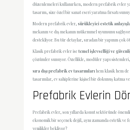
düzenlemeleri kullanırken, modern prefabrik evler yarat
tasarım, size özel bir sanat eseri yaratma fırsatı sunuy
Modern prefabrik evler,
sürükleyici estetik anlayışl
mekanın ve dış mekanın mükemmel uyumunu sağlıyor. M
destekliyor. Bu tür detaylar, sıradan bir yapının çok 
Klasik prefabrik evler ise
temel işlevselliği ve güvenli
çözümler sunuyor. Özellikle, modüler yapı sistemleri,
sıra dışı prefabrik ev tasarımları
hem klasik hem de m
tasarımlar, ev sahiplerine kişisel bir dokunuş katma ve
Prefabrik Evlerin D
Prefabrik evler, son yıllarda konut sektöründe öneml
ekonomik bir seçenek değil, aynı zamanda estetik ve f
yenilikler bekliyor?