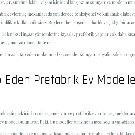
u evler, sürdürülebilir yaşam için ideal bir çözüm sunuyor ve modern mim
abrik evlerin iç mekanları da son derece fonksiyonel ve kullanışlı olabili
lilikte kullanabilirsiniz. Böylece, her köşede rahatlık ve şıklığı bir 
lı. Geleneksel inşaat yöntemlerine kıyasla, prefabrik yapılar çok daha k
 kavuşmanıza olanak tanıyor.
e her tarza hitap eden mükemmel seçenekler sunuyor. Hayalinizdeki evi g
p Eden Prefabrik Ev Modelle
ekleştirmek için birçok seçenek var ve prefabrik evler bu seçenekler aras
 ev modeli bulunuyor. Peki, bu modeller arasından nasıl seçim yapabiliriz?
 için modern ve minimalist tasarımlara sahip prefabrik evler oldukça ca