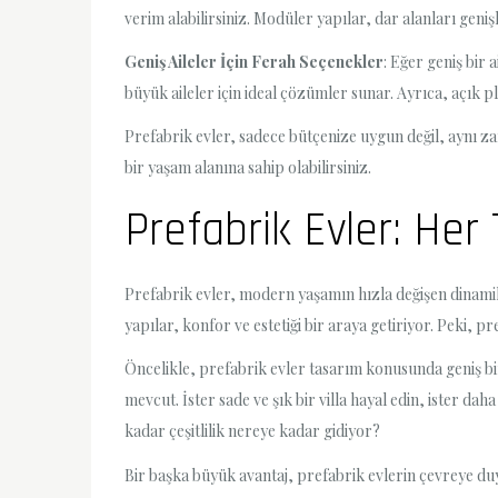
verim alabilirsiniz. Modüler yapılar, dar alanları geni
Geniş Aileler İçin Ferah Seçenekler
: Eğer geniş bir 
büyük aileler için ideal çözümler sunar. Ayrıca, açık pla
Prefabrik evler, sadece bütçenize uygun değil, aynı zama
bir yaşam alanına sahip olabilirsiniz.
Prefabrik Evler: He
Prefabrik evler, modern yaşamın hızla değişen dinamik
yapılar, konfor ve estetiği bir araya getiriyor. Peki,
Öncelikle, prefabrik evler tasarım konusunda geniş bi
mevcut. İster sade ve şık bir villa hayal edin, ister dah
kadar çeşitlilik nereye kadar gidiyor?
Bir başka büyük avantaj, prefabrik evlerin çevreye duy