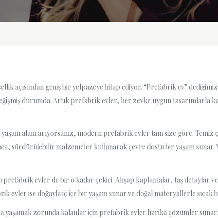
lik açısından geniş bir yelpazeye hitap ediyor. “Prefabrik ev” dediğimizde
işmiş durumda. Artık prefabrik evler, her zevke uygun tasarımlarla ka
r yaşam alanı arıyorsanız, modern prefabrik evler tam size göre. Temiz çi
rıca, sürdürülebilir malzemeler kullanarak çevre dostu bir yaşam sunar. Y
çin prefabrik evler de bir o kadar çekici. Ahşap kaplamalar, taş detaylar ve
k evler ise doğayla iç içe bir yaşam sunar ve doğal materyallerle sıcak b
da yaşamak zorunda kalanlar için prefabrik evler harika çözümler sunar