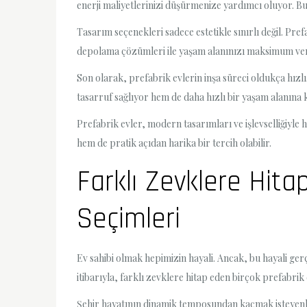
enerji maliyetlerinizi düşürmenize yardımcı oluyor. B
Tasarım seçenekleri sadece estetikle sınırlı değil. Pref
depolama çözümleri ile yaşam alanınızı maksimum verim
Son olarak, prefabrik evlerin inşa süreci oldukça hız
tasarruf sağlıyor hem de daha hızlı bir yaşam alanına
Prefabrik evler, modern tasarımları ve işlevselliğiyl
hem de pratik açıdan harika bir tercih olabilir.
Farklı Zevklere Hita
Seçimleri
Ev sahibi olmak hepimizin hayali. Ancak, bu hayali gerç
itibarıyla, farklı zevklere hitap eden birçok prefabrik
Şehir hayatının dinamik temposundan kaçmak isteyenler