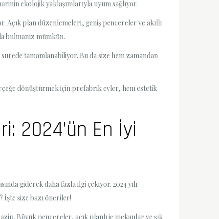
arinin ekolojik yaklaşımlarıyla uyum sağlıyor.
yor. Açık plan düzenlemeleri, geniş pencereler ve akıllı
arada bulmanız mümkün.
ısa sürede tamamlanabiliyor. Bu da size hem zamandan
erçeğe dönüştürmek için prefabrik evler, hem estetik
ri: 2024’ün En İyi
ında giderek daha fazla ilgi çekiyor. 2024 yılı
 İşte size bazı öneriler!
zip. Büyük pencereler, açık planlı iç mekanlar ve şık