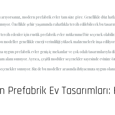
nı arıyorsanız, modern prefabrik evler tam size göre. Genellikle düz hatl
uyor. Özellikle şehir yaşamında rahatlıkla tercih edilebilecek bu tasarımla
m tercih edenler için rustik prefabrik evler mükemmel bir seçenek olabili
 bu modeller genellikle enerji verimliliği yüksek malzemelerle inşa ediliyo
ına uygun prefabrik evler geniş iç mekanlar ve çok odalı tasarımlarıyla dik
am alanı sunuyor. Ayrıca, çeşitli modüler seçenekler sayesinde evinize öz
itli seçenekler sunuyor. Siz de bu modeller arasında ihtiyacınıza uygun o
n Prefabrik Ev Tasarımları: