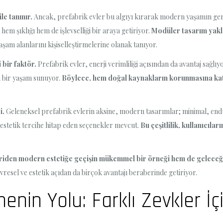
le tanınır.
Ancak, prefabrik evler bu algıyı kırarak modern yaşamın ge
em şıklığı hem de işlevselliği bir araya getiriyor.
Modüler tasarım yakl
yaşam alanlarını kişiselleştirmelerine olanak tanıyor.
 bir faktör.
Prefabrik evler, enerji verimliliği açısından da avantaj sağlı
tu bir yaşam sunuyor.
Böylece, hem doğal kaynakların korunmasına kat
i.
Geleneksel prefabrik evlerin aksine, modern tasarımlar; minimal, endüs
ü estetik tercihe hitap eden seçenekler mevcut.
Bu çeşitlilik, kullanıcıla
iden modern estetiğe geçişin mükemmel bir örneği hem de geleceği
sel ve estetik açıdan da birçok avantajı beraberinde getiriyor.
menin Yolu: Farklı Zevkler İç