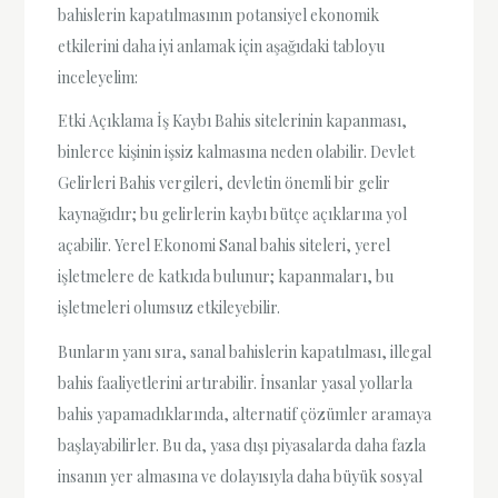
bahislerin kapatılmasının potansiyel ekonomik
etkilerini daha iyi anlamak için aşağıdaki tabloyu
inceleyelim:
Etki Açıklama İş Kaybı Bahis sitelerinin kapanması,
binlerce kişinin işsiz kalmasına neden olabilir. Devlet
Gelirleri Bahis vergileri, devletin önemli bir gelir
kaynağıdır; bu gelirlerin kaybı bütçe açıklarına yol
açabilir. Yerel Ekonomi Sanal bahis siteleri, yerel
işletmelere de katkıda bulunur; kapanmaları, bu
işletmeleri olumsuz etkileyebilir.
Bunların yanı sıra, sanal bahislerin kapatılması, illegal
bahis faaliyetlerini artırabilir. İnsanlar yasal yollarla
bahis yapamadıklarında, alternatif çözümler aramaya
başlayabilirler. Bu da, yasa dışı piyasalarda daha fazla
insanın yer almasına ve dolayısıyla daha büyük sosyal