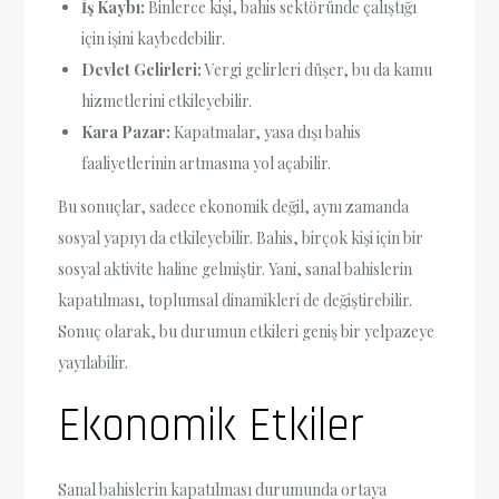
İş Kaybı:
Binlerce kişi, bahis sektöründe çalıştığı
için işini kaybedebilir.
Devlet Gelirleri:
Vergi gelirleri düşer, bu da kamu
hizmetlerini etkileyebilir.
Kara Pazar:
Kapatmalar, yasa dışı bahis
faaliyetlerinin artmasına yol açabilir.
Bu sonuçlar, sadece ekonomik değil, aynı zamanda
sosyal yapıyı da etkileyebilir. Bahis, birçok kişi için bir
sosyal aktivite haline gelmiştir. Yani, sanal bahislerin
kapatılması, toplumsal dinamikleri de değiştirebilir.
Sonuç olarak, bu durumun etkileri geniş bir yelpazeye
yayılabilir.
Ekonomik Etkiler
Sanal bahislerin kapatılması durumunda ortaya