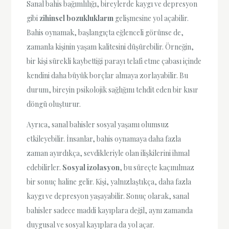
Sanal bahis bağımlılığı, bireylerde kaygı ve depresyon
gibi
zihinsel bozuklukların
gelişmesine yol açabilir.
Bahis oynamak, başlangıçta eğlenceli görünse de,
zamanla kişinin yaşam kalitesini düşürebilir. Örneğin,
bir kişi sürekli kaybettiği parayı telafi etme çabası içinde
kendini daha büyük borçlar almaya zorlayabilir. Bu
durum, bireyin psikolojik sağlığını tehdit eden bir kısır
döngü oluşturur.
Ayrıca, sanal bahisler sosyal yaşamı olumsuz
etkileyebilir. İnsanlar, bahis oynamaya daha fazla
zaman ayırdıkça, sevdikleriyle olan ilişkilerini ihmal
edebilirler.
Sosyal izolasyon
, bu süreçte kaçınılmaz
bir sonuç haline gelir. Kişi, yalnızlaştıkça, daha fazla
kaygı ve depresyon yaşayabilir. Sonuç olarak, sanal
bahisler sadece maddi kayıplara değil, aynı zamanda
duygusal ve sosyal kayıplara da yol açar.