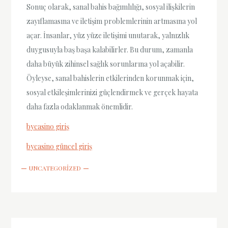
Sonuç olarak, sanal bahis bağımlılığı, sosyal ilişkilerin
zayıflamasına ve iletişim problemlerinin artmasına yol
açar. İnsanlar, yüz yüze iletişimi unutarak, yalnızlık
duygusuyla baş başa kalabilirler. Bu durum, zamanla
daha büyük zihinsel sağlık sorunlarına yol açabilir.
Öyleyse, sanal bahislerin etkilerinden korunmak için,
sosyal etkileşimlerinizi güçlendirmek ve gerçek hayata
daha fazla odaklanmak önemlidir.
bycasino giriş
bycasino güncel giriş
UNCATEGORIZED