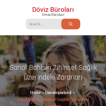
Skip
Döviz Büroları
to
Döviz Büroları
content
Search
for:
Sanal Bahisin Zihinsel Sağlık
Üzerindeki Zararları
Home
Uncategorized
Sanal Bahisin Zihinsel Sağlık Üzerindeki
Zararları