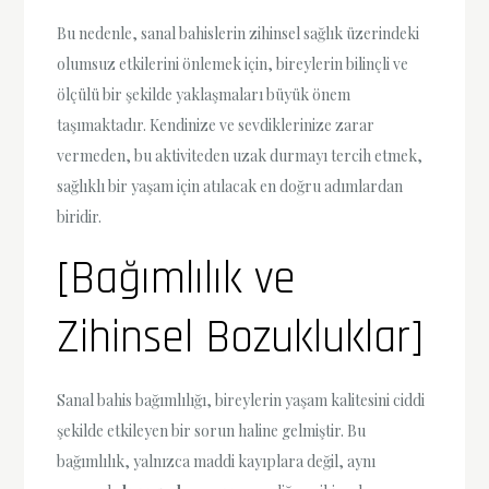
Bu nedenle, sanal bahislerin zihinsel sağlık üzerindeki
olumsuz etkilerini önlemek için, bireylerin bilinçli ve
ölçülü bir şekilde yaklaşmaları büyük önem
taşımaktadır. Kendinize ve sevdiklerinize zarar
vermeden, bu aktiviteden uzak durmayı tercih etmek,
sağlıklı bir yaşam için atılacak en doğru adımlardan
biridir.
[Bağımlılık ve
Zihinsel Bozukluklar]
Sanal bahis bağımlılığı, bireylerin yaşam kalitesini ciddi
şekilde etkileyen bir sorun haline gelmiştir. Bu
bağımlılık, yalnızca maddi kayıplara değil, aynı