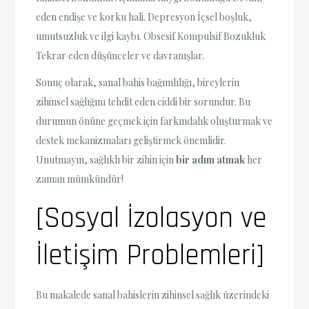
eden endişe ve korku hali. Depresyon İçsel boşluk,
umutsuzluk ve ilgi kaybı. Obsesif Kompulsif Bozukluk
Tekrar eden düşünceler ve davranışlar.
Sonuç olarak, sanal bahis bağımlılığı, bireylerin
zihinsel sağlığını tehdit eden ciddi bir sorundur. Bu
durumun önüne geçmek için farkındalık oluşturmak ve
destek mekanizmaları geliştirmek önemlidir.
Unutmayın, sağlıklı bir zihin için
bir adım atmak
her
zaman mümkündür!
[Sosyal İzolasyon ve
İletişim Problemleri]
Bu makalede sanal bahislerin zihinsel sağlık üzerindeki