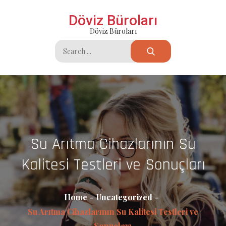
Skip
Döviz Büroları
to
Döviz Büroları
content
Search
for:
Su Arıtma Cihazlarının Su
Kalitesi Testleri ve Sonuçları
Home
Uncategorized
Su Arıtma Cihazlarının Su Kalitesi Testleri ve
Sonuçları