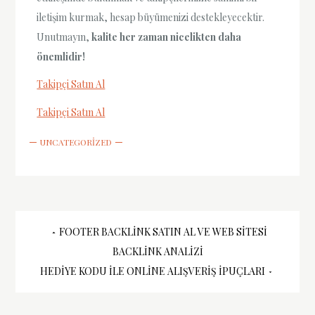
iletişim kurmak, hesap büyümenizi destekleyecektir.
Unutmayın,
kalite her zaman nicelikten daha
önemlidir!
Takipçi Satın Al
Takipçi Satın Al
UNCATEGORIZED
Yazı
FOOTER BACKLINK SATIN AL VE WEB SITESI
BACKLINK ANALIZI
gezinmesi
HEDIYE KODU İLE ONLINE ALIŞVERIŞ İPUÇLARI