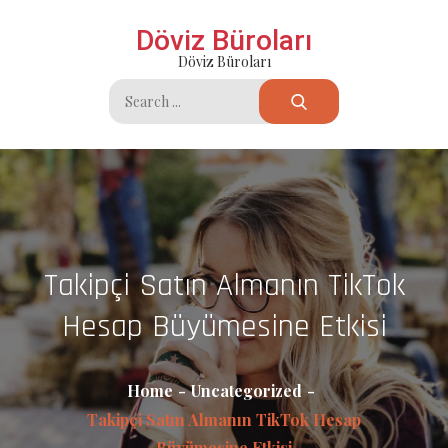
Skip
Döviz Büroları
to
Döviz Büroları
content
Search
for:
Takipçi Satın Almanın TikTok
Hesap Büyümesine Etkisi
Home
Uncategorized
Takipçi Satın Almanın TikTok Hesap
Büyümesine Etkisi