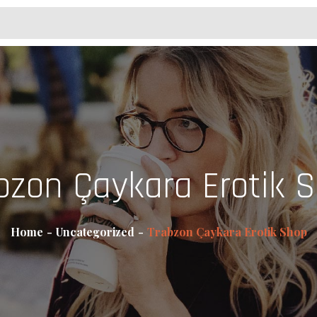
bzon Çaykara Erotik 
Home
Uncategorized
Trabzon Çaykara Erotik Shop