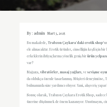
By :
admin
Mart 3, 2025
Bu makalede,
Trabzon Çaykara’daki erotik shop
‘u
ele alınacaktır. Erotik ürünler, cinselliğin keşfi için
erkeklerin ihtiyaçlarına yönelik geniş bir
ürün yelpaz
var?
Mağaza,
vibratörler
,
masaj yağları
, ve
sevişme oyu
da oldukça özenle tasarlanmış. Müşteri deneyimi ise,
bulmanızda size yardımcı oluyor. Yani, alışveriş yapar
Sonuç olarak, Trabzon Çaykara Erotik Shop, sadece bir
üzerine düşünmek de önem kazanıyor. Unutmayın, cins