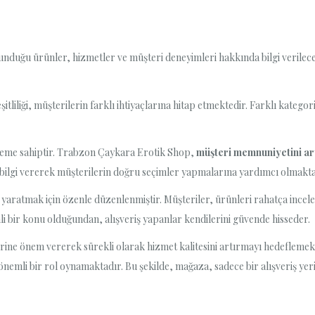
duğu ürünler, hizmetler ve müşteri deneyimleri hakkında bilgi verilece
liliği, müşterilerin farklı ihtiyaçlarına hitap etmektedir. Farklı katego
 öneme sahiptir. Trabzon Çaykara Erotik Shop,
müşteri memnuniyetini a
lgi vererek müşterilerin doğru seçimler yapmalarına yardımcı olmaktadır.
yaratmak için özenle düzenlenmiştir. Müşteriler, ürünleri rahatça inceley
mli bir konu olduğundan, alışveriş yapanlar kendilerini güvende hisseder.
ine önem vererek sürekli olarak hizmet kalitesini artırmayı hedeflemekt
nemli bir rol oynamaktadır. Bu şekilde, mağaza, sadece bir alışveriş yer