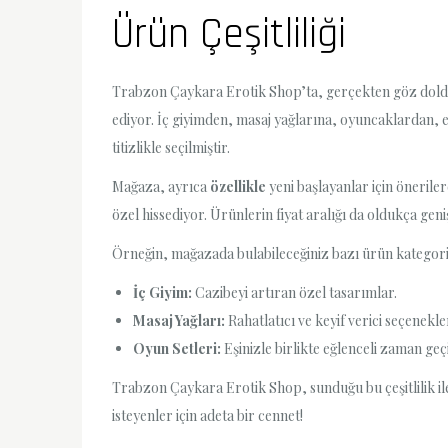
Ürün Çeşitliliği
Trabzon Çaykara Erotik Shop’ta, gerçekten göz dol
ediyor. İç giyimden, masaj yağlarına, oyuncaklardan, e
titizlikle seçilmiştir.
Mağaza, ayrıca
özellikle
yeni başlayanlar için önerilerd
özel hissediyor. Ürünlerin fiyat aralığı da oldukça gen
Örneğin, mağazada bulabileceğiniz bazı ürün kategoril
İç Giyim:
Cazibeyi artıran özel tasarımlar.
Masaj Yağları:
Rahatlatıcı ve keyif verici seçenekle
Oyun Setleri:
Eşinizle birlikte eğlenceli zaman geç
Trabzon Çaykara Erotik Shop, sunduğu bu çeşitlilik ile
isteyenler için adeta bir cennet!