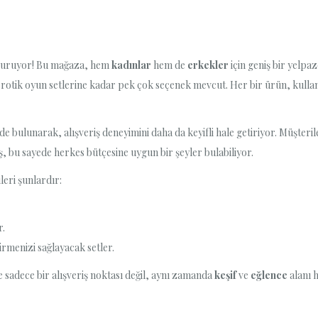
duruyor! Bu mağaza, hem
kadınlar
hem de
erkekler
için geniş bir yelpa
rotik oyun setlerine kadar pek çok seçenek mevcut. Her bir ürün, kullanı
e bulunarak, alışveriş deneyimini daha da keyifli hale getiriyor. Müşteriler
iş, bu sayede herkes bütçesine uygun bir şeyler bulabiliyor.
eri şunlardır:
r.
irmenizi sağlayacak setler.
 sadece bir alışveriş noktası değil, aynı zamanda
keşif
ve
eğlence
alanı 