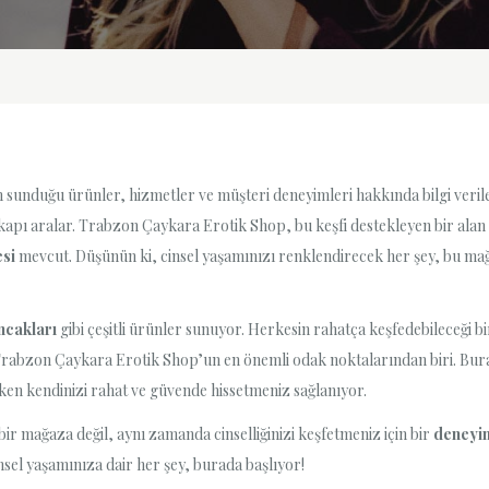
n sunduğu ürünler, hizmetler ve müşteri deneyimleri hakkında bilgi veril
 bir kapı aralar. Trabzon Çaykara Erotik Shop, bu keşfi destekleyen bir a
esi
mevcut. Düşünün ki, cinsel yaşamınızı renklendirecek her şey, bu mağa
ncakları
gibi çeşitli ürünler sunuyor. Herkesin rahatça keşfedebileceği b
 Trabzon Çaykara Erotik Shop’un en önemli odak noktalarından biri. Bur
ken kendinizi rahat ve güvende hissetmeniz sağlanıyor.
 mağaza değil, aynı zamanda cinselliğinizi keşfetmeniz için bir
deneyim
el yaşamınıza dair her şey, burada başlıyor!