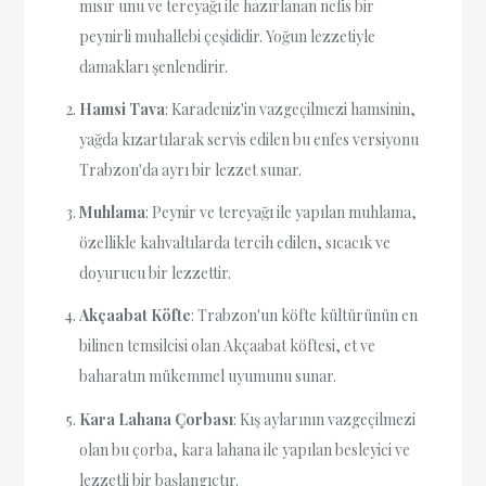
mısır unu ve tereyağı ile hazırlanan nefis bir
peynirli muhallebi çeşididir. Yoğun lezzetiyle
damakları şenlendirir.
Hamsi Tava
: Karadeniz'in vazgeçilmezi hamsinin,
yağda kızartılarak servis edilen bu enfes versiyonu
Trabzon'da ayrı bir lezzet sunar.
Muhlama
: Peynir ve tereyağı ile yapılan muhlama,
özellikle kahvaltılarda tercih edilen, sıcacık ve
doyurucu bir lezzettir.
Akçaabat Köfte
: Trabzon'un köfte kültürünün en
bilinen temsilcisi olan Akçaabat köftesi, et ve
baharatın mükemmel uyumunu sunar.
Kara Lahana Çorbası
: Kış aylarının vazgeçilmezi
olan bu çorba, kara lahana ile yapılan besleyici ve
lezzetli bir başlangıçtır.