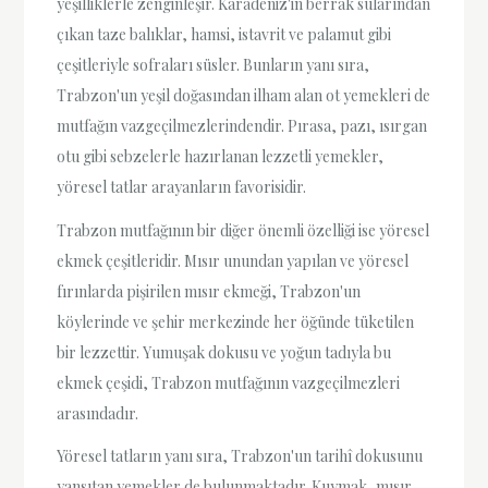
yeşilliklerle zenginleşir. Karadeniz'in berrak sularından
çıkan taze balıklar, hamsi, istavrit ve palamut gibi
çeşitleriyle sofraları süsler. Bunların yanı sıra,
Trabzon'un yeşil doğasından ilham alan ot yemekleri de
mutfağın vazgeçilmezlerindendir. Pırasa, pazı, ısırgan
otu gibi sebzelerle hazırlanan lezzetli yemekler,
yöresel tatlar arayanların favorisidir.
Trabzon mutfağının bir diğer önemli özelliği ise yöresel
ekmek çeşitleridir. Mısır unundan yapılan ve yöresel
fırınlarda pişirilen mısır ekmeği, Trabzon'un
köylerinde ve şehir merkezinde her öğünde tüketilen
bir lezzettir. Yumuşak dokusu ve yoğun tadıyla bu
ekmek çeşidi, Trabzon mutfağının vazgeçilmezleri
arasındadır.
Yöresel tatların yanı sıra, Trabzon'un tarihî dokusunu
yansıtan yemekler de bulunmaktadır. Kuymak, mısır