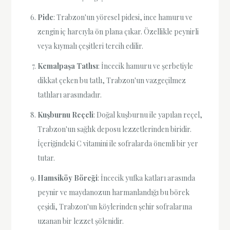
Pide
: Trabzon'un yöresel pidesi, ince hamuru ve
zengin iç harcıyla ön plana çıkar. Özellikle peynirli
veya kıymalı çeşitleri tercih edilir.
Kemalpaşa Tatlısı
: İncecik hamuru ve şerbetiyle
dikkat çeken bu tatlı, Trabzon'un vazgeçilmez
tatlıları arasındadır.
Kuşburnu Reçeli
: Doğal kuşburnu ile yapılan reçel,
Trabzon'un sağlık deposu lezzetlerinden biridir.
İçeriğindeki C vitamini ile sofralarda önemli bir yer
tutar.
Hamsiköy Böreği
: İncecik yufka katları arasında
peynir ve maydanozun harmanlandığı bu börek
çeşidi, Trabzon'un köylerinden şehir sofralarına
uzanan bir lezzet şölenidir.