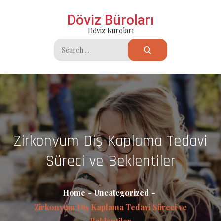
Skip
Döviz Büroları
to
Döviz Büroları
content
Search
for:
Zirkonyum Diş Kaplama Tedavi
Süreci ve Beklentiler
Home
Uncategorized
Zirkonyum Diş Kaplama Tedavi Süreci ve
Beklentiler