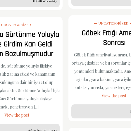
Eylül 25, 2023
UNCATEGORIZED
UNCATEGORIZED
Göbek Fıtığı Ame
ma Sürtünme Yoluyla
Sonrası
ye Girdim Kan Geldi
ğım Bozulmuşmudur
Göbek fıtığı ameliyatı sonrası,
ortaya çıkabilir ve bu sorunlar içi
de, sürtünme yoluyla ilişkiye
yöntemleri bulunmaktadır. Ame
zlık zarına etkisi ve kanamanın
ağrılar, yara bakımı, yara iyil
zulduğuna dair bir işaret olup
enfeksiyon riski, yara izleri, e
şılacaktır. Sürtünme Yoluyla İlişki
View the post
Zarı Sürtünme yoluyla ilişkiye
rmek, penetrasyon […]
View the post
Ağustos 25, 2023