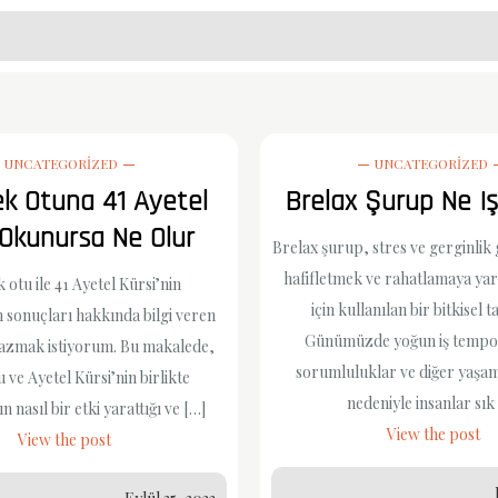
UNCATEGORIZED
UNCATEGORIZED
ek Otuna 41 Ayetel
Brelax Şurup Ne I
 Okunursa Ne Olur
Brelax şurup, stres ve gerginlik
hafifletmek ve rahatlamaya ya
 otu ile 41 Ayetel Kürsi’nin
için kullanılan bir bitkisel t
sonuçları hakkında bilgi veren
Günümüzde yoğun iş temposu
yazmak istiyorum. Bu makalede,
sorumluluklar ve diğer yaşam
 ve Ayetel Kürsi’nin birlikte
nedeniyle insanlar sık
 nasıl bir etki yarattığı ve […]
View the post
View the post