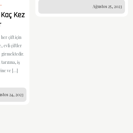
Ağustos 25, 2023
a Kaç Kez
r
, her çift için
, evli çiftler
e girmektedir.
 tarzına, iş
ine ve […]
stos 24, 2023