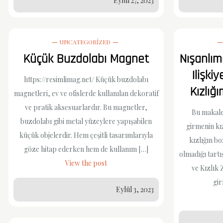
Eylül 27, 2023
UNCATEGORIZED
Küçük Buzdolabı Magnet
Nışanlı
Ilişki
https://resimlimag.net/ Küçük buzdolabı
Kızlı
magnetleri, ev ve ofislerde kullanılan dekoratif
ve pratik aksesuarlardır. Bu magnetler,
Bu makale
buzdolabı gibi metal yüzeylere yapışabilen
girmenin kı
küçük objelerdir. Hem çeşitli tasarımlarıyla
kızlığın bo
göze hitap ederken hem de kullanım […]
olmadığı tartı
View the post
ve Kızlık 
gi
Eylül 3, 2023