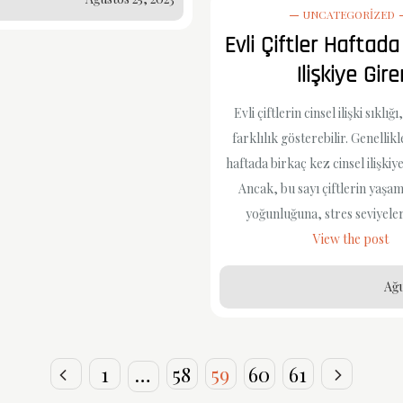
UNCATEGORIZED
Evli Çiftler Haftad
Ilişkiye Gire
Evli çiftlerin cinsel ilişki sıklığı
farklılık gösterebilir. Genellikle
haftada birkaç kez cinsel ilişkiy
Ancak, bu sayı çiftlerin yaşam
yoğunluğuna, stres seviyeler
View the post
Ağu
1
…
58
59
60
61