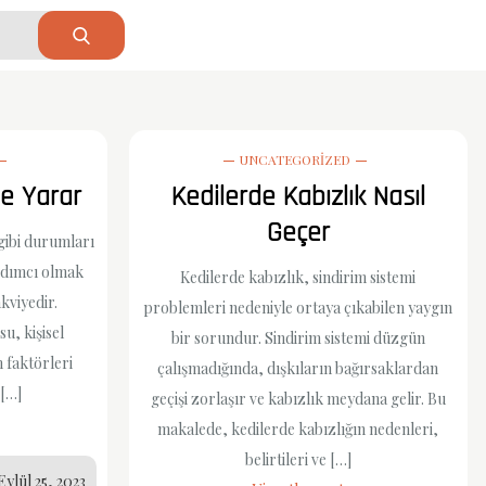
UNCATEGORIZED
şe Yarar
Kedilerde Kabızlık Nasıl
Geçer
 gibi durumları
rdımcı olmak
Kedilerde kabızlık, sindirim sistemi
akviyedir.
problemleri nedeniyle ortaya çıkabilen yaygın
, kişisel
bir sorundur. Sindirim sistemi düzgün
 faktörleri
çalışmadığında, dışkıların bağırsaklardan
 […]
geçişi zorlaşır ve kabızlık meydana gelir. Bu
makalede, kedilerde kabızlığın nedenleri,
belirtileri ve […]
Eylül 25, 2023