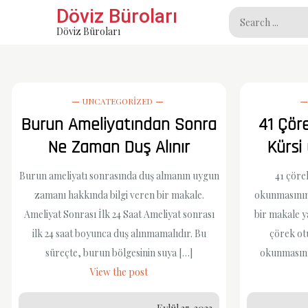
Skip
Döviz Büroları
Search
to
Döviz Büroları
for:
content
UNCATEGORIZED
Burun Ameliyatından Sonra
41 Çör
Ne Zaman Duş Alınır
Kürsi
Burun ameliyatı sonrasında duş almanın uygun
41 çörek
zamanı hakkında bilgi veren bir makale.
okunmasının 
Ameliyat Sonrası İlk 24 Saat Ameliyat sonrası
bir makale 
ilk 24 saat boyunca duş alınmamalıdır. Bu
çörek otu
süreçte, burun bölgesinin suya […]
okunmasının
View the post