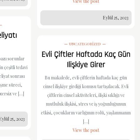
View the post
Eylül 25, 2023
liyatı
UNCATEGORIZED
Evli Çiftler Haftada Kaç Gün
 bazı sorunlar
Ilişkiye Girer
n çeşitli tedavi
liyat sonrası
Bu makalede, evli çiftlerin haftada kaç gün
eşme süreci,
cinsel ilişkiye girdiği konusu tartışılacak. Evli
gzersiz ve […]
çiftlerin cinsel aktiviteleri, ilişki sıklığı ve
mutluluk ilişkisi, stres ve iş yoğunluğunun
etkisi, çocukların varlığının rolü, yaşlanmanın
Eylül 25, 2023
[…]
View the post