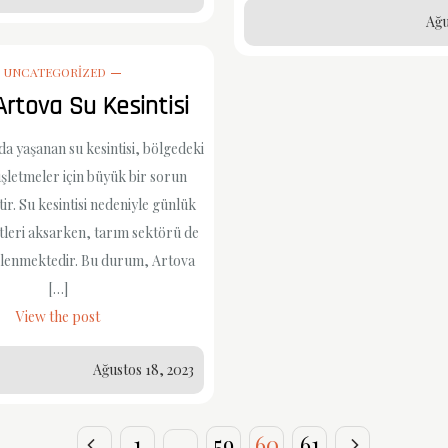
Ağu
UNCATEGORIZED
Artova Su Kesintisi
a yaşanan su kesintisi, bölgedeki
 işletmeler için büyük bir sorun
tir. Su kesintisi nedeniyle günlük
tleri aksarken, tarım sektörü de
ilenmektedir. Bu durum, Artova
[…]
View the post
Ağustos 18, 2023
1
…
59
60
61