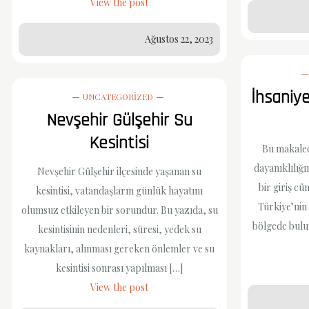
View the post
Ağustos 22, 2023
İhsaniy
UNCATEGORIZED
Nevşehir Gülşehir Su
Kesintisi
Bu makaled
dayanıklılığı
Nevşehir Gülşehir ilçesinde yaşanan su
bir giriş cü
kesintisi, vatandaşların günlük hayatını
Türkiye’nin
olumsuz etkileyen bir sorundur. Bu yazıda, su
bölgede bulu
kesintisinin nedenleri, süresi, yedek su
kaynakları, alınması gereken önlemler ve su
kesintisi sonrası yapılması […]
View the post