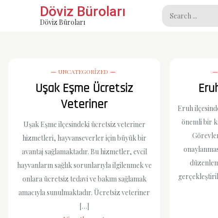
Skip
Döviz Büroları
Search
to
Döviz Büroları
for:
content
UNCATEGORIZED
Uşak Eşme Ücretsiz
Eru
Veteriner
Eruh ilçesind
önemli bir k
Uşak Eşme ilçesindeki ücretsiz veteriner
Görevler
hizmetleri, hayvanseverler için büyük bir
onaylanması
avantaj sağlamaktadır. Bu hizmetler, evcil
düzenleme
hayvanların sağlık sorunlarıyla ilgilenmek ve
gerçekleştiri
onlara ücretsiz tedavi ve bakım sağlamak
amacıyla sunulmaktadır. Ücretsiz veteriner
[…]