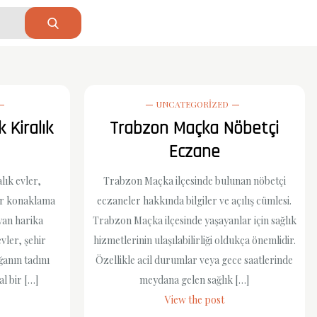
UNCATEGORIZED
 Kiralık
Trabzon Maçka Nöbetçi
Eczane
ık evler,
Trabzon Maçka ilçesinde bulunan nöbetçi
 bir konaklama
eczaneler hakkında bilgiler ve açılış cümlesi.
yan harika
Trabzon Maçka ilçesinde yaşayanlar için sağlık
vler, şehir
hizmetlerinin ulaşılabilirliği oldukça önemlidir.
anın tadını
Özellikle acil durumlar veya gece saatlerinde
al bir […]
meydana gelen sağlık […]
View the post