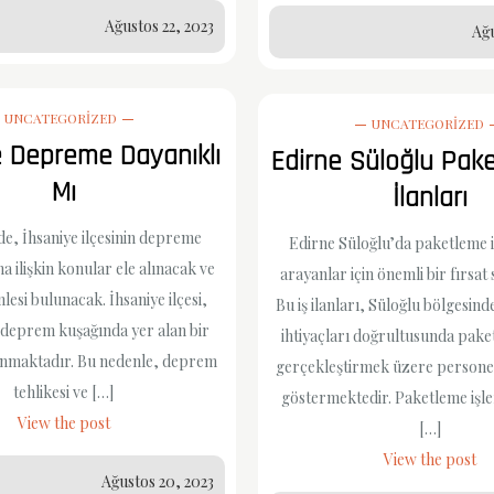
Ağustos 22, 2023
Ağu
UNCATEGORIZED
UNCATEGORIZED
e Depreme Dayanıklı
Edirne Süloğlu Pak
Mı
İlanları
e, İhsaniye ilçesinin depreme
Edirne Süloğlu’da paketleme iş 
na ilişkin konular ele alınacak ve
arayanlar için önemli bir fırsat
mlesi bulunacak. İhsaniye ilçesi,
Bu iş ilanları, Süloğlu bölgesind
 deprem kuşağında yer alan bir
ihtiyaçları doğrultusunda paket
nmaktadır. Bu nedenle, deprem
gerçekleştirmek üzere personel
tehlikesi ve […]
göstermektedir. Paketleme işle
View the post
[…]
View the post
Ağustos 20, 2023