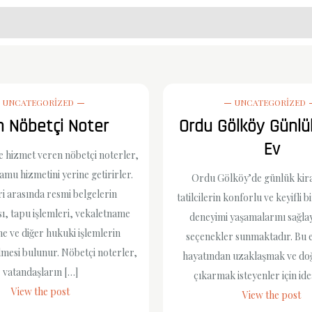
UNCATEGORIZED
UNCATEGORIZED
h Nöbetçi Noter
Ordu Gölköy Günlük
Ev
e hizmet veren nöbetçi noterler,
amu hizmetini yerine getirirler.
Ordu Gölköy’de günlük kiral
i arasında resmi belgelerin
tatilcilerin konforlu ve keyifli
, tapu işlemleri, vekaletname
deneyimi yaşamalarını sağla
 ve diğer hukuki işlemlerin
seçenekler sunmaktadır. Bu e
lmesi bulunur. Nöbetçi noterler,
hayatından uzaklaşmak ve doğ
vatandaşların […]
çıkarmak isteyenler için ide
View the post
View the post