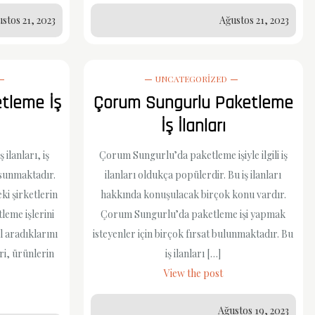
stos 21, 2023
Ağustos 21, 2023
UNCATEGORIZED
etleme İş
Çorum Sungurlu Paketleme
İş İlanları
ilanları, iş
Çorum Sungurlu’da paketleme işiyle ilgili iş
 sunmaktadır.
ilanları oldukça popülerdir. Bu iş ilanları
eki şirketlerin
hakkında konuşulacak birçok konu vardır.
leme işlerini
Çorum Sungurlu’da paketleme işi yapmak
 aradıklarını
isteyenler için birçok fırsat bulunmaktadır. Bu
ri, ürünlerin
iş ilanları […]
View the post
Ağustos 19, 2023